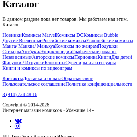
Каталог
В данном разделе пока нет товаров. Мы работаем над этим.
Каталог
Новинки
Комиксы Marvel
Комиксы DC
Комиксы Bubble
Другие Вселенные
Российские комиксы
Европейские комиксы
Манга/ Манхва/ Маньхуа
Комиксы по жанрам
Подушки
Стикеры
Артбуки/Энциклопедии
Графические романы
Независимые/Авторские комиксы
Периодика
Книги
Для детей
Фигурки / Игрушки
Блокноты
Сувениры и аксессуары
Книги и комиксы по видеоиграм
Контакты
Доставка и оплата
Обратная связь
Пользовательское соглашение
Политика конфиденциальности
8 (914) 724 48 16
Copyright © 2014-2026
Интернет-магазин комиксов «Убежище 14»
ИП Тумайкин Александр Юрьеви