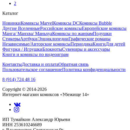
2
Каталог
Новинки
Комиксы Marvel
Комиксы DC
Комиксы Bubble
Другие Вселенные
Российские комиксы
Европейские комиксы
Манга/ Манхва/ Маньхуа
Комиксы по жанрам
Подушки
Стикеры
Артбуки/Энциклопедии
Графические романы
Независимые/Авторские комиксы
Периодика
Книги
Для детей
Фигурки / Игрушки
Блокноты
Сувениры и аксессуары
Книги и комиксы по видеоиграм
Контакты
Доставка и оплата
Обратная связь
Пользовательское соглашение
Политика конфиденциальности
8 (914) 724 48 16
Copyright © 2014-2026
Интернет-магазин комиксов «Убежище 14»
ИП Тумайкин Александр Юрьеви
ИНН 253610246689
г. Владивосток Светланская 9г