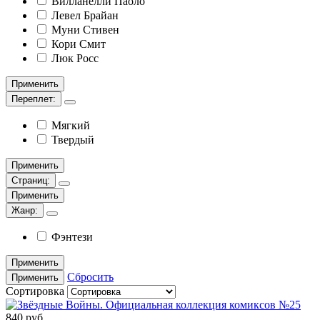
Вилланелли Паоло
Левел Брайан
Муни Стивен
Кори Смит
Люк Росс
Применить
Переплет:
Мягкий
Твердый
Применить
Страниц:
Применить
Жанр:
Фэнтези
Применить
Сбросить
Применить
Сортировка
840 руб