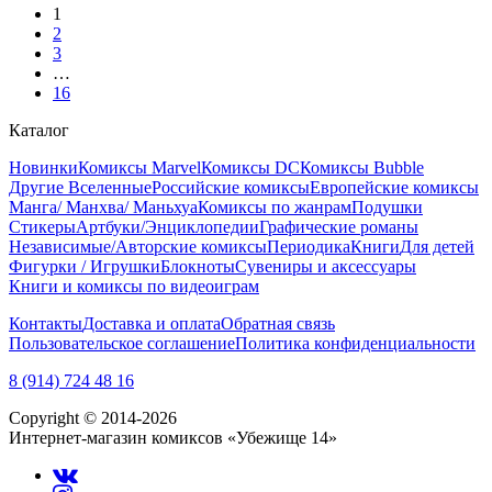
1
2
3
…
16
Каталог
Новинки
Комиксы Marvel
Комиксы DC
Комиксы Bubble
Другие Вселенные
Российские комиксы
Европейские комиксы
Манга/ Манхва/ Маньхуа
Комиксы по жанрам
Подушки
Стикеры
Артбуки/Энциклопедии
Графические романы
Независимые/Авторские комиксы
Периодика
Книги
Для детей
Фигурки / Игрушки
Блокноты
Сувениры и аксессуары
Книги и комиксы по видеоиграм
Контакты
Доставка и оплата
Обратная связь
Пользовательское соглашение
Политика конфиденциальности
8 (914) 724 48 16
Copyright © 2014-2026
Интернет-магазин комиксов «Убежище 14»