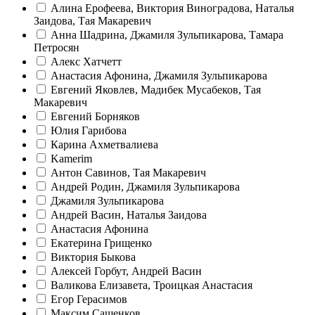
Алина Ерофеева, Виктория Виноградова, Наталья
Заидова, Тая Макаревич
Анна Шадрина, Джамиля Зульпикарова, Тамара
Петросян
Алекс Хатчетт
Анастасия Афонина, Джамиля Зульпикарова
Евгений Яковлев, Мадибек Мусабеков, Тая
Макаревич
Евгений Борняков
Юлия Гарибова
Карина Ахметвалиева
Kamerim
Антон Савинов, Тая Макаревич
Андрей Родин, Джамиля Зульпикарова
Джамиля Зульпикарова
Андрей Васин, Наталья Заидова
Анастасия Афонина
Екатерина Грищенко
Виктория Быкова
Алексей Горбут, Андрей Васин
Валикова Елизавета, Троицкая Анастасия
Егор Герасимов
Максим Сашенков