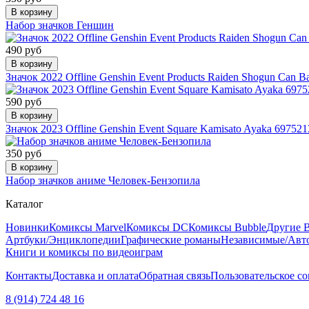
В корзину
Набор значков Геншин
490 руб
В корзину
Значок 2022 Offline Genshin Event Products Raiden Shogun Can 
590 руб
В корзину
Значок 2023 Offline Genshin Event Square Kamisato Ayaka 69752
350 руб
В корзину
Набор значков аниме Человек-Бензопила
Каталог
Новинки
Комиксы Marvel
Комиксы DC
Комиксы Bubble
Другие 
Артбуки/Энциклопедии
Графические романы
Независимые/Авт
Книги и комиксы по видеоиграм
Контакты
Доставка и оплата
Обратная связь
Пользовательское с
8 (914) 724 48 16