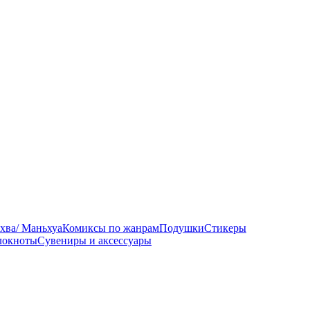
хва/ Маньхуа
Комиксы по жанрам
Подушки
Стикеры
локноты
Сувениры и аксессуары