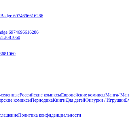
Badge 6974696616286
13681060
Вселенные
Российские комиксы
Европейские комиксы
Манга/ Ман
орские комиксы
Периодика
Книги
Для детей
Фигурки / Игрушки
Б
оглашение
Политика конфиденциальности