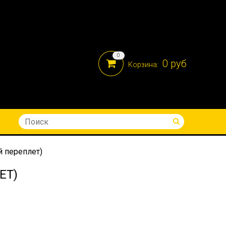
0
0 руб
Корзина:
8-914-690-05-41
й переплет)
ЕТ)