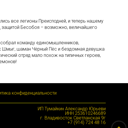
лись все легионы Преисподней, и теперь нашему
од защитой Бесобоя – возможно, величайшего
й собрал команду единомышленников,
к Шмыг, шаман Чёрный Пёс и бездомная девушка
гический отряд мало похож на типичных героев,
демонов!
итика конфиденциальности
ИП Тумайкин Александр Юрьеви
ИНН 253610246689
г. Владивосток Светланская 9г
+7 (914) 724 48 16