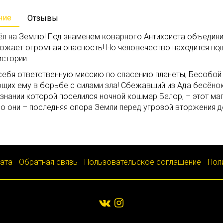
ние
Отзывы
ёл на Землю! Под знаменем коварного Антихриста объедини
рожает огромная опасность! Но человечество находится п
истории.
 себя ответственную миссию по спасению планеты, Бесобо
щих ему в борьбе с силами зла! Сбежавший из Ада бесёно
ознании которой поселился ночной кошмар Балор, – этот ма
но они – последняя опора Земли перед угрозой вторжения 
лата
Обратная связь
Пользовательское соглашение
Пол