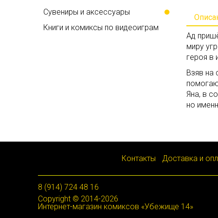
Сувениры и аксессуары
Описа
Книги и комиксы по видеоиграм
Ад приш
миру уг
героя в 
Взяв на
помогаю
Яна, в с
но имен
Контакты
Доставка и оп
8 (914) 724 48 16
Copyright © 2014-2026
Интернет-магазин комиксов «Убежище 14»