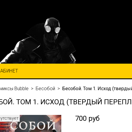
КАБИНЕТ
миксы Bubble
Бесобой
Бесобой. Том 1. Исход (тверды
БОЙ. ТОМ 1. ИСХОД (ТВЕРДЫЙ ПЕРЕПЛ
700 руб
сутствует