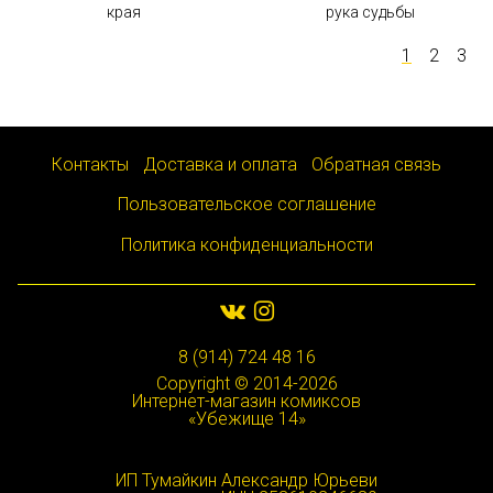
края
рука судьбы
1
2
3
Контакты
Доставка и оплата
Обратная связь
Пользовательское соглашение
Политика конфиденциальности
8 (914) 724 48 16
Copyright © 2014-2026
Интернет-магазин комиксов
«Убежище 14»
ИП Тумайкин Александр Юрьеви