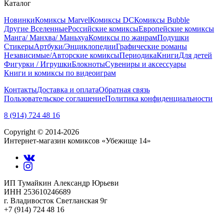
Каталог
Новинки
Комиксы Marvel
Комиксы DC
Комиксы Bubble
Другие Вселенные
Российские комиксы
Европейские комиксы
Манга/ Манхва/ Маньхуа
Комиксы по жанрам
Подушки
Стикеры
Артбуки/Энциклопедии
Графические романы
Независимые/Авторские комиксы
Периодика
Книги
Для детей
Фигурки / Игрушки
Блокноты
Сувениры и аксессуары
Книги и комиксы по видеоиграм
Контакты
Доставка и оплата
Обратная связь
Пользовательское соглашение
Политика конфиденциальности
8 (914) 724 48 16
Copyright © 2014-2026
Интернет-магазин комиксов «Убежище 14»
ИП Тумайкин Александр Юрьеви
ИНН 253610246689
г. Владивосток Светланская 9г
+7 (914) 724 48 16