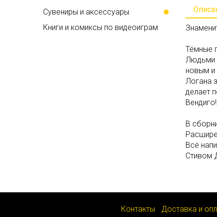
Описа
Сувениры и аксессуары
Книги и комиксы по видеоиграм
Знаменит
Тёмные п
Людьми 
новым и 
Логана з
делает п
Вендиго!
В сборни
Расширен
Всё нап
Стивом 
Контакты
Доставка и оп