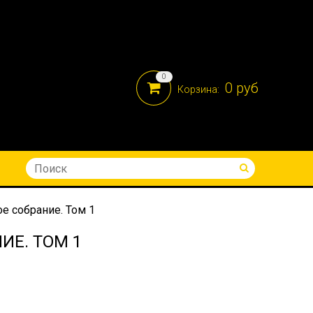
0
0 руб
Корзина:
8-914-690-05-41
е собрание. Том 1
ИЕ. ТОМ 1