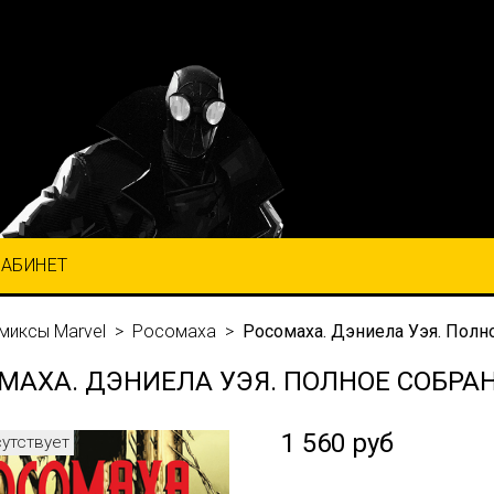
КАБИНЕТ
миксы Marvel
Росомаха
Росомаха. Дэниела Уэя. Полно
МАХА. ДЭНИЕЛА УЭЯ. ПОЛНОЕ СОБРАН
1 560 руб
сутствует