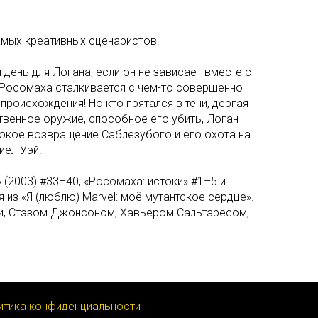
амых креативных сценаристов!
день для Логана, если он не зависает вместе с
 Росомаха сталкивается с чем-то совершенно
происхождения! Но кто прятался в тени, дёргая
твенное оружие, способное его убить, Логан
стокое возвращение Саблезубого и его охота на
иел Уэй!
(2003) #33–40, «Росомаха: истоки» #1–5 и
 из «Я (люблю) Marvel: моё мутантское сердце».
и, Стэзом Джонсоном, Хавьером Сальтаресом,
итика конфиденциальности