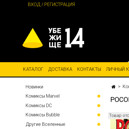
ВХОД / РЕГИСТРАЦИЯ
КАТАЛОГ
ДОСТАВКА
КОНТАКТЫ
ЛИЧНЫЙ 
Ко
Новинки
Комиксы Marvel
РОСО
Комиксы DC
Комиксы Bubble
Товар от
Другие Вселенные