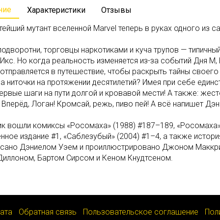
ние
Характеристики
Отзывы
ейший мутант вселенной Marvel теперь в руках одного из с
одворотни, торговцы наркотиками и куча трупов — типичный 
Икс. Но когда реальность изменяется из-за событий Дня М,
отправляется в путешествие, чтобы раскрыть тайны своего 
а ниточки на протяжении десятилетий? Имея при себе единс
ервые шаги на пути долгой и кровавой мести! А также: же
 Вперёд, Логан! Кромсай, режь, пиво пей! А всё напишет Дэн
к вошли комиксы «Росомаха» (1988) #187–189, «Росомаха» 
ное издание #1, «Саблезубый» (2004) #1–4, а также история
исано Дэниелом Уэем и проиллюстрировано Джоном Маккр
Диллоном, Бартом Сирсом и Кеном Кнудтсеном.
лата
Обратная связь
Пользовательское соглашение
Пол