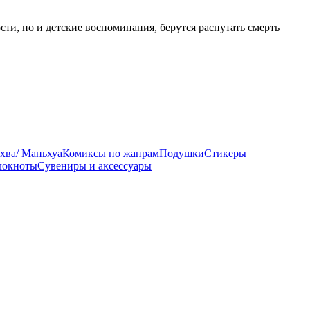
сти, но и детские воспоминания, берутся распутать смерть
хва/ Маньхуа
Комиксы по жанрам
Подушки
Стикеры
локноты
Сувениры и аксессуары