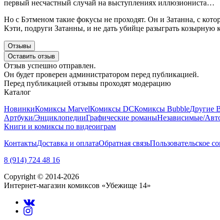
первый несчастный случай на выступлениях иллюзиониста…
Но с Бэтменом такие фокусы не проходят. Он и Затанна, с кото
Кэти, подруги Затанны, и не дать убийце разыграть козырную
Отзывы
Оставить отзыв
Отзыв успешно отправлен.
Он будет проверен администратором перед публикацией.
Перед публикацией отзывы проходят модерацию
Каталог
Новинки
Комиксы Marvel
Комиксы DC
Комиксы Bubble
Другие 
Артбуки/Энциклопедии
Графические романы
Независимые/Авт
Книги и комиксы по видеоиграм
Контакты
Доставка и оплата
Обратная связь
Пользовательское с
8 (914) 724 48 16
Copyright © 2014-2026
Интернет-магазин комиксов «Убежище 14»