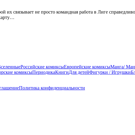
рой их связывает не просто командная работа в Лиге справедливо
 карту…
Вселенные
Российские комиксы
Европейские комиксы
Манга/ Ман
орские комиксы
Периодика
Книги
Для детей
Фигурки / Игрушки
Б
оглашение
Политика конфиденциальности