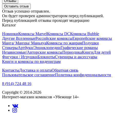
Отзывы
Оставить отзыв
Отзыв успешно отправлен.
Он будет проверен администратором перед публикацией.
Перед публикацией отзывы проходят модерацию
Каталог
Новинки
Комиксы Marvel
Комиксы DC
Комиксы Bubble
Другие Вселенные
Российские комиксы
Европейские комиксы
Манга/ Манхва/ Маньхуа
Комиксы по жанрам
Подушки
Стикеры
Артбуки/Энциклопедии
Графические романы
Независимые/Авторские комиксы
Периодика
Книги
Для детей
Фигурки / Игрушки
Блокноты
Сувениры и аксессуары
Книги и комиксы по видеоиграм
Контакты
Доставка и оплата
Обратная связь
Пользовательское соглашение
Политика конфиденциальности
8 (914) 724 48 16
Copyright © 2014-2026
Интернет-магазин комиксов «Убежище 14»