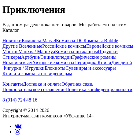
Приключения
В данном разделе пока нет товаров. Мы работаем над этим.
Каталог
Новинки
Комиксы Marvel
Комиксы DC
Комиксы Bubble
Другие Вселенные
Российские комиксы
Европейские комиксы
Манга/ Манхва/ Маньхуа
Комиксы по жанрам
Подушки
Стикеры
Артбуки/Энциклопедии
Графические романы
Независимые/Авторские комиксы
Периодика
Книги
Для детей
Фигурки / Игрушки
Блокноты
Сувениры и аксессуары
Книги и комиксы по видеоиграм
Контакты
Доставка и оплата
Обратная связь
Пользовательское соглашение
Политика конфиденциальности
8 (914) 724 48 16
Copyright © 2014-2026
Интернет-магазин комиксов «Убежище 14»