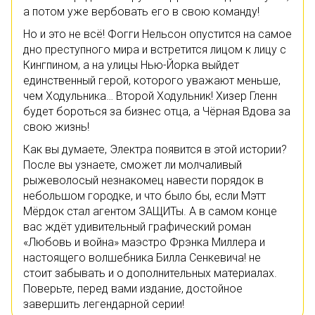
а потом уже вербовать его в свою команду!
Но и это не всё! Фогги Нельсон опустится на самое
дно преступного мира и встретится лицом к лицу с
Кингпином, а на улицы Нью-Йорка выйдет
единственный герой, которого уважают меньше,
чем Ходульника… Второй Ходульник! Хизер Гленн
будет бороться за бизнес отца, а Чёрная Вдова за
свою жизнь!
Как вы думаете, Электра появится в этой истории?
После вы узнаете, сможет ли молчаливый
рыжеволосый незнакомец навести порядок в
небольшом городке, и что было бы, если Мэтт
Мёрдок стал агентом ЗАЩИТы. А в самом конце
вас ждёт удивительный графический роман
«Любовь и война» маэстро Фрэнка Миллера и
настоящего волшебника Билла Сенкевича! не
стоит забывать и о дополнительных материалах.
Поверьте, перед вами издание, достойное
завершить легендарной серии!