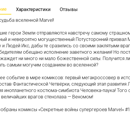
ние
Характеристики
Отзывы
судьба вселенной Marvel!
шие герои Земли отправляются навстречу самому страшном
ный и невероятно могущественный Потусторонний призвал М
 и Людей Икс, дабы те сразились со своими заклятыми вра
бедителям обещано исполнение заветного желания! Но посте
 жаждет ни много ни мало божественной силы. Получится л
ать самым могучим созданием во вселенной?
ее событие в мире комиксов: первый мегакроссовер в исто
став Фантастической Четвёрки, следующий этап развития Л
ия инопланетного костюма-симбиота Человека-паука! Того 
з величайших врагов стенолаза — Веномом!
 собраны комиксы «Секретные войны супергероев Marvel» #