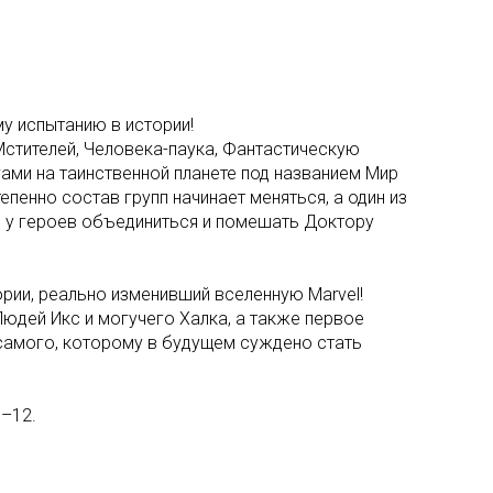
у испытанию в истории!
стителей, Человека-паука, Фантастическую
гами на таинственной планете под названием Мир
пенно состав групп начинает меняться, а один из
и у героев объединиться и помешать Доктору
рии, реально изменивший вселенную Marvel!
юдей Икс и могучего Халка, а также первое
самого, которому в будущем суждено стать
1–12.