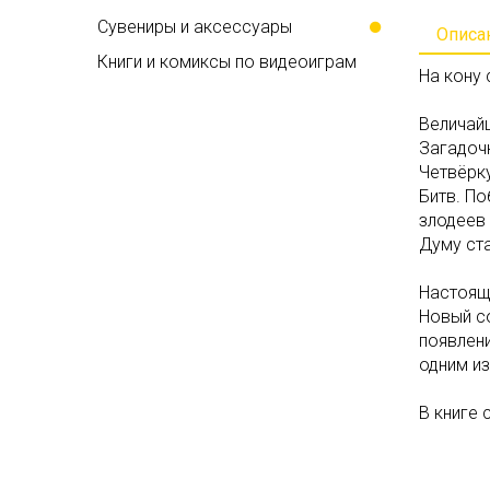
Сувениры и аксессуары
Описа
Книги и комиксы по видеоиграм
На кону 
Величай
Загадоч
Четвёрку
Битв. По
злодеев
Думу ст
Настоящ
Новый со
появлен
одним и
В книге