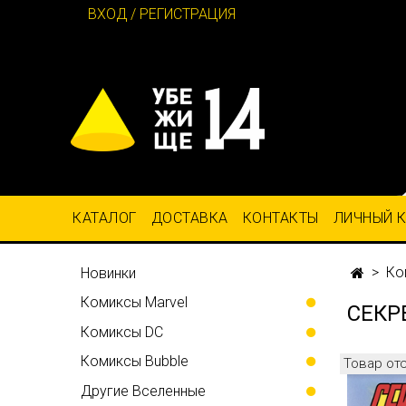
ВХОД / РЕГИСТРАЦИЯ
КАТАЛОГ
ДОСТАВКА
КОНТАКТЫ
ЛИЧНЫЙ 
Ко
Новинки
Комиксы Marvel
СЕКР
Комиксы DC
Комиксы Bubble
Товар от
Другие Вселенные