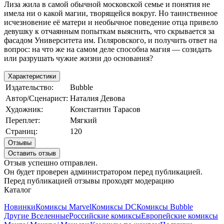
Лиза жила в самой обычной московской семье и понятия не
имела ни о какой магии, творящейся вокруг. Но таинственное
исчезновение её матери и необычное поведение отца привело
девушку к отчаянным попыткам выяснить, что скрывается за
фасадом Университета им. Гиляровского, и получить ответ на
вопрос: на что же на самом деле способна магия — созидать
или разрушать чужие жизни до основания?
Характеристики
Издательство:
Bubble
Автор/Сценарист:
Наталия Девова
Художник:
Константин Тарасов
Переплет:
Мягкий
Страниц:
120
Отзывы
Оставить отзыв
Отзыв успешно отправлен.
Он будет проверен администратором перед публикацией.
Перед публикацией отзывы проходят модерацию
Каталог
Новинки
Комиксы Marvel
Комиксы DC
Комиксы Bubble
Другие Вселенные
Российские комиксы
Европейские комиксы