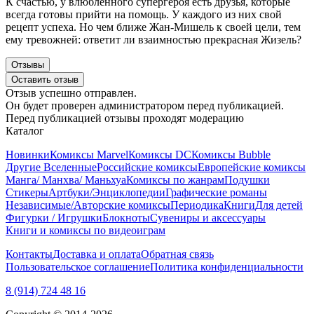
К счастью, у влюбленного супергероя есть друзья, которые
всегда готовы прийти на помощь. У каждого из них свой
рецепт успеха. Но чем ближе Жан-Мишель к своей цели, тем
ему тревожней: ответит ли взаимностью прекрасная Жизель?
Отзывы
Оставить отзыв
Отзыв успешно отправлен.
Он будет проверен администратором перед публикацией.
Перед публикацией отзывы проходят модерацию
Каталог
Новинки
Комиксы Marvel
Комиксы DC
Комиксы Bubble
Другие Вселенные
Российские комиксы
Европейские комиксы
Манга/ Манхва/ Маньхуа
Комиксы по жанрам
Подушки
Стикеры
Артбуки/Энциклопедии
Графические романы
Независимые/Авторские комиксы
Периодика
Книги
Для детей
Фигурки / Игрушки
Блокноты
Сувениры и аксессуары
Книги и комиксы по видеоиграм
Контакты
Доставка и оплата
Обратная связь
Пользовательское соглашение
Политика конфиденциальности
8 (914) 724 48 16