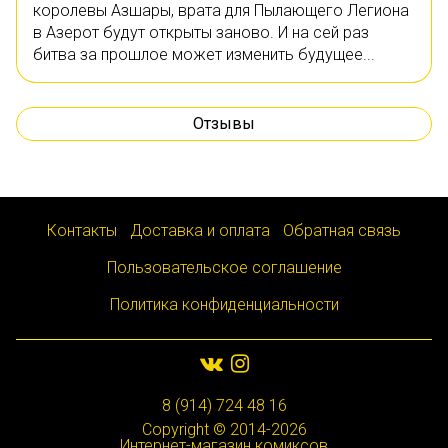
королевы Азшары, врата для Пылающего Легиона
в Азерот будут открыты заново. И на сей раз
битва за прошлое может изменить будущее...
Отзывы
Контакты
Доставка и оплата
Обратная связь
Пользовательское соглашение
Политика конфиденциальности
8 (914) 724 48 16
Copyright © 2014-2026
Интернет-магазин комиксов