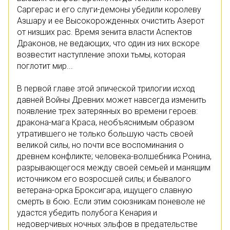
Саргерас и его слуги-демоны убедили королеву
Азшару и ее Высокорожденных очистить Азерот
от низших рас. Время зенита власти Аспектов
Драконов, не ведающих, что один из них вскоре
возвестит наступление эпохи тьмы, которая
поглотит мир...
В первой главе этой эпической трилогии исход
давней Войны Древних может навсегда изменить
появление трех затерянных во времени героев:
дракона-мага Краса, необъяснимым образом
утратившего не только большую часть своей
великой силы, но почти все воспоминания о
древнем конфликте; человека-волшебника Ронина,
разрывающегося между своей семьей и манящим
источником его возросшей силы; и бывалого
ветерана-орка Броксигара, ищущего славную
смерть в бою. Если этим союзникам поневоле не
удастся убедить полубога Кенария и
недоверчивых ночных эльфов в предательстве