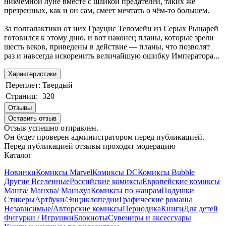
никчёмной луне вместе с шайкой предателей, таких же
презренных, как и он сам, смеет мечтать о чём-то большем.
За полгалактики от них Грауцис Теломейн из Серых Рыцарей
готовился к этому дню, и вот наконец планы, которые зрели
шесть веков, приведены в действие — планы, что позволят
раз и навсегда искоренить величайшую ­ошибку­ Императора...
Характеристики
Переплет:
Твердый
Страниц:
320
Отзывы
Оставить отзыв
Отзыв успешно отправлен.
Он будет проверен администратором перед публикацией.
Перед публикацией отзывы проходят модерацию
Каталог
Новинки
Комиксы Marvel
Комиксы DC
Комиксы Bubble
Другие Вселенные
Российские комиксы
Европейские комиксы
Манга/ Манхва/ Маньхуа
Комиксы по жанрам
Подушки
Стикеры
Артбуки/Энциклопедии
Графические романы
Независимые/Авторские комиксы
Периодика
Книги
Для детей
Фигурки / Игрушки
Блокноты
Сувениры и аксессуары