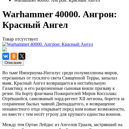
Warhammer 40000. Ангрон: Красный Ангел
Warhammer 40000. Ангрон:
Красный Ангел
Товар отсутствует
Описание
Во тьме Империума-Нигилус среди полумиллиона миров,
отрезанных от тусклого света Священной Терры, запылал
маяк. Красный Ангел возвращается в нестабильную
Галактику, и его разрозненные сыновья вняли призыву к
резне. На борту флагмана Пожирателей Миров Коссолакс
Отрёкшийся, самозваный лорд-регент XII легиона, борется за
сохранение былых чаяний Двенадцатого, и возвращение
ненавистного отца открывает перед ним новые возможности,
но вместе с тем несёт угрозу для хрупкого единства воинов.
Между тем Ортан Лейдис из Ангелов Грааля, застрявший на