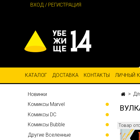
ВХОД / РЕГИСТРАЦИЯ
КАТАЛОГ
ДОСТАВКА
КОНТАКТЫ
ЛИЧНЫЙ 
Дл
Новинки
Комиксы Marvel
ВУЛК
Комиксы DC
Комиксы Bubble
Товар от
Другие Вселенные