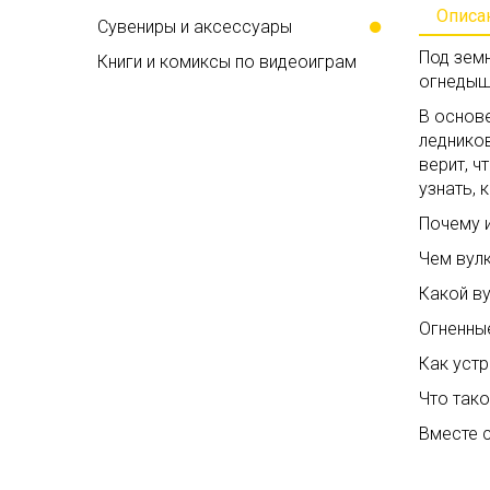
Описа
Сувениры и аксессуары
Под земн
Книги и комиксы по видеоиграм
огнедыш
В основ
ледников
верит, 
узнать, 
Почему и
Чем вулк
Какой в
Огненные
Как устр
Что тако
Вместе с