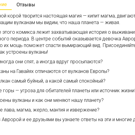
ние
Отзывы
ой корой творится настоящая магия — кипит магма, двигают
ащим вулканам мы видим, что наша планета — живая.
е этого комикса лежит захватывающая история о выживани
ого периода. В центре событий оказывается девочка Аврора
что их мощь поможет спасти вымирающий вид. Присоединяйт
как устроены вулканы!
ногда они спят, а иногда вдруг просыпаются?
аны на Гавайях отличаются от вулканов Европы?
улкан самый буйный, а какой самый спокойный?
 горы — угроза для обитателей планеты или источник жизни
оены вулканы и как они меняют нашу планету?
е лава, магма, жерло, мантия и извержение?
 Авророй и ее друзьями вы узнаете ответы на эти и многие 