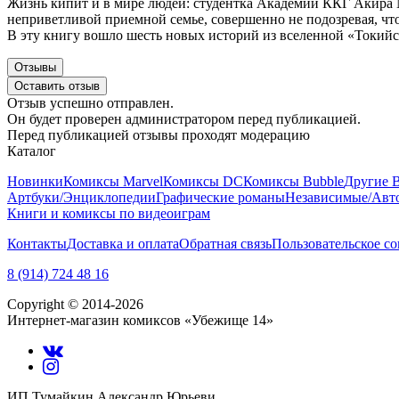
Жизнь кипит и в мире людей: студентка Академии ККГ Акира М
неприветливой приемной семье, совершенно не подозревая, что 
В эту книгу вошло шесть новых историй из вселенной «Токийск
Отзывы
Оставить отзыв
Отзыв успешно отправлен.
Он будет проверен администратором перед публикацией.
Перед публикацией отзывы проходят модерацию
Каталог
Новинки
Комиксы Marvel
Комиксы DC
Комиксы Bubble
Другие 
Артбуки/Энциклопедии
Графические романы
Независимые/Авт
Книги и комиксы по видеоиграм
Контакты
Доставка и оплата
Обратная связь
Пользовательское с
8 (914) 724 48 16
Copyright © 2014-2026
Интернет-магазин комиксов «Убежище 14»
ИП Тумайкин Александр Юрьеви