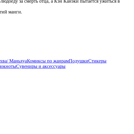
юдоеду за смерть отца, а Кэн Канэки пытается ужиться в
тий манги.
хва/ Маньхуа
Комиксы по жанрам
Подушки
Стикеры
локноты
Сувениры и аксессуары