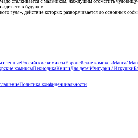
адо сталкивается с мальчиком, жаждущим отомстить чудовищу-л
ждет его в будущем...
ого гуля», действие которых разворачивается до основных собы
Вселенные
Российские комиксы
Европейские комиксы
Манга/ Ман
орские комиксы
Периодика
Книги
Для детей
Фигурки / Игрушки
Б
оглашение
Политика конфиденциальности