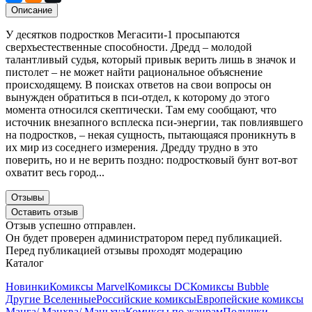
Описание
У десятков подростков Мегасити-1 просыпаются
сверхъестественные способности. Дредд – молодой
талантливый судья, который привык верить лишь в значок и
пистолет – не может найти рациональное объяснение
происходящему. В поисках ответов на свои вопросы он
вынужден обратиться в пси-отдел, к которому до этого
момента относился скептически. Там ему сообщают, что
источник внезапного всплеска пси-энергии, так повлиявшего
на подростков, – некая сущность, пытающаяся проникнуть в
их мир из соседнего измерения. Дредду трудно в это
поверить, но и не верить поздно: подростковый бунт вот-вот
охватит весь город...
Отзывы
Оставить отзыв
Отзыв успешно отправлен.
Он будет проверен администратором перед публикацией.
Перед публикацией отзывы проходят модерацию
Каталог
Новинки
Комиксы Marvel
Комиксы DC
Комиксы Bubble
Другие Вселенные
Российские комиксы
Европейские комиксы
Манга/ Манхва/ Маньхуа
Комиксы по жанрам
Подушки