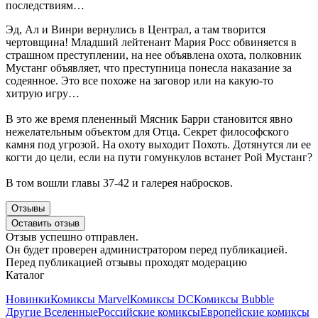
последствиям…
Эд, Ал и Винри вернулись в Централ, а там творится
чертовщина! Младший лейтенант Мария Росс обвиняется в
страшном преступлении, на нее объявлена охота, полковник
Мустанг объявляет, что преступница понесла наказание за
содеянное. Это все похоже на заговор или на какую-то
хитрую игру…
В это же время плененный Мясник Барри становится явно
нежелательным объектом для Отца. Секрет философского
камня под угрозой. На охоту выходит Похоть. Дотянутся ли ее
когти до цели, если на пути гомункулов встанет Рой Мустанг?
В том вошли главы 37-42 и галерея набросков.
Отзывы
Оставить отзыв
Отзыв успешно отправлен.
Он будет проверен администратором перед публикацией.
Перед публикацией отзывы проходят модерацию
Каталог
Новинки
Комиксы Marvel
Комиксы DC
Комиксы Bubble
Другие Вселенные
Российские комиксы
Европейские комиксы