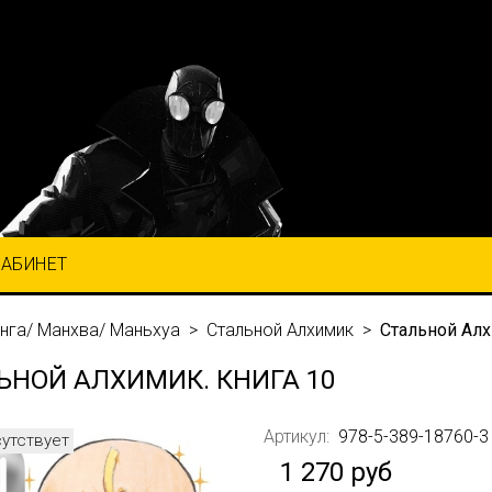
КАБИНЕТ
нга/ Манхва/ Маньхуа
Стальной Алхимик
Стальной Алх
ЬНОЙ АЛХИМИК. КНИГА 10
Артикул:
978-5-389-18760-3
сутствует
1 270 руб