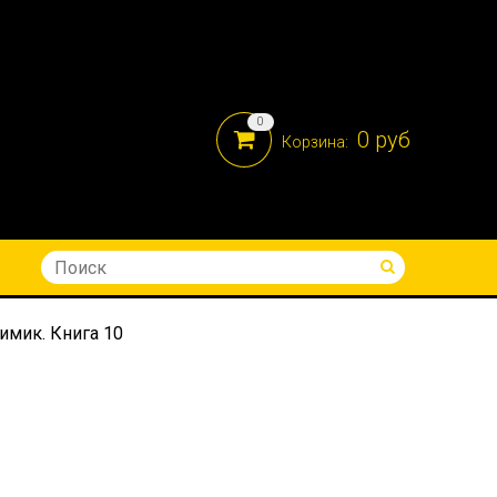
0
0 руб
Корзина:
8-914-690-05-41
имик. Книга 10