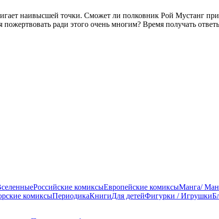
гает наивысшей точки. Сможет ли полковник Рой Мустанг прин
я пожертвовать ради этого очень многим? Время получать ответ
Вселенные
Российские комиксы
Европейские комиксы
Манга/ Ман
орские комиксы
Периодика
Книги
Для детей
Фигурки / Игрушки
Б