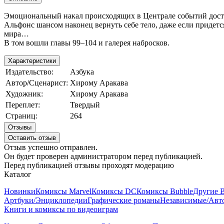
Эмоциональный накал происходящих в Централе событий дости
Альфонс шансом наконец вернуть себе тело, даже если придетс
мира…
В том вошли главы 99–104 и галерея набросков.
Характеристики
Издательство:
Азбука
Автор/Сценарист:
Хирому Аракава
Художник:
Хирому Аракава
Переплет:
Твердый
Страниц:
264
Отзывы
Оставить отзыв
Отзыв успешно отправлен.
Он будет проверен администратором перед публикацией.
Перед публикацией отзывы проходят модерацию
Каталог
Новинки
Комиксы Marvel
Комиксы DC
Комиксы Bubble
Другие 
Артбуки/Энциклопедии
Графические романы
Независимые/Авт
Книги и комиксы по видеоиграм