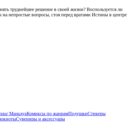
ять труднейшее решение в своей жизни? Воспользуется ли
ы на непростые вопросы, стоя перед вратами Истины в центре
хва/ Маньхуа
Комиксы по жанрам
Подушки
Стикеры
локноты
Сувениры и аксессуары