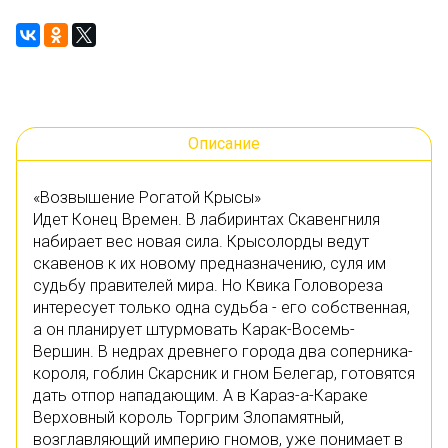
Описание
«Возвышение Рогатой Крысы»
Идет Конец Времен. В лабиринтах Скавенгниля
набирает вес новая сила. Крысолорды ведут
скавенов к их новому предназначению, суля им
судьбу правителей мира. Но Квика Головореза
интересует только одна судьба - его собственная,
а он планирует штурмовать Карак-Восемь-
Вершин. В недрах древнего города два соперника-
короля, гоблин Скарсник и гном Белегар, готовятся
дать отпор нападающим. А в Караз-а-Караке
Верховный король Торгрим Злопамятный,
возглавляющий империю гномов, уже понимает в