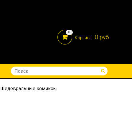
0
0 руб
Корзина:
8-914-690-05-41
Шедевральные комиксы