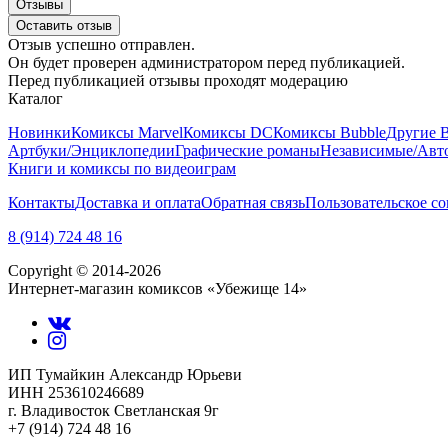
Отзывы
Оставить отзыв
Отзыв успешно отправлен.
Он будет проверен администратором перед публикацией.
Перед публикацией отзывы проходят модерацию
Каталог
Новинки
Комиксы Marvel
Комиксы DC
Комиксы Bubble
Другие 
Артбуки/Энциклопедии
Графические романы
Независимые/Авт
Книги и комиксы по видеоиграм
Контакты
Доставка и оплата
Обратная связь
Пользовательское с
8 (914) 724 48 16
Copyright © 2014-2026
Интернет-магазин комиксов «Убежище 14»
ИП Тумайкин Александр Юрьеви
ИНН 253610246689
г. Владивосток Светланская 9г
+7 (914) 724 48 16