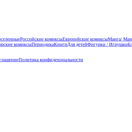
Вселенные
Российские комиксы
Европейские комиксы
Манга/ Ман
орские комиксы
Периодика
Книги
Для детей
Фигурки / Игрушки
Б
оглашение
Политика конфиденциальности