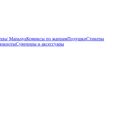
хва/ Маньхуа
Комиксы по жанрам
Подушки
Стикеры
локноты
Сувениры и аксессуары