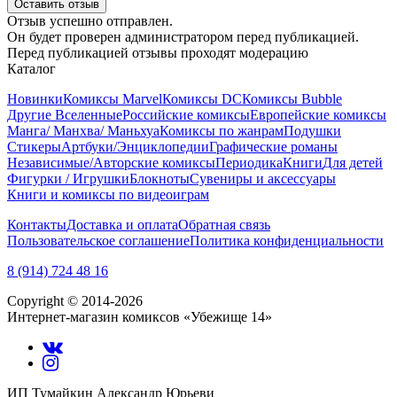
Оставить отзыв
Отзыв успешно отправлен.
Он будет проверен администратором перед публикацией.
Перед публикацией отзывы проходят модерацию
Каталог
Новинки
Комиксы Marvel
Комиксы DC
Комиксы Bubble
Другие Вселенные
Российские комиксы
Европейские комиксы
Манга/ Манхва/ Маньхуа
Комиксы по жанрам
Подушки
Стикеры
Артбуки/Энциклопедии
Графические романы
Независимые/Авторские комиксы
Периодика
Книги
Для детей
Фигурки / Игрушки
Блокноты
Сувениры и аксессуары
Книги и комиксы по видеоиграм
Контакты
Доставка и оплата
Обратная связь
Пользовательское соглашение
Политика конфиденциальности
8 (914) 724 48 16
Copyright © 2014-2026
Интернет-магазин комиксов «Убежище 14»
ИП Тумайкин Александр Юрьеви