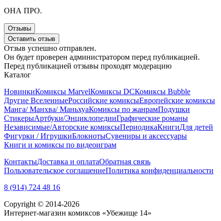
ОНА ПРО.
Отзывы
Оставить отзыв
Отзыв успешно отправлен.
Он будет проверен администратором перед публикацией.
Перед публикацией отзывы проходят модерацию
Каталог
Новинки
Комиксы Marvel
Комиксы DC
Комиксы Bubble
Другие Вселенные
Российские комиксы
Европейские комиксы
Манга/ Манхва/ Маньхуа
Комиксы по жанрам
Подушки
Стикеры
Артбуки/Энциклопедии
Графические романы
Независимые/Авторские комиксы
Периодика
Книги
Для детей
Фигурки / Игрушки
Блокноты
Сувениры и аксессуары
Книги и комиксы по видеоиграм
Контакты
Доставка и оплата
Обратная связь
Пользовательское соглашение
Политика конфиденциальности
8 (914) 724 48 16
Copyright © 2014-2026
Интернет-магазин комиксов «Убежище 14»