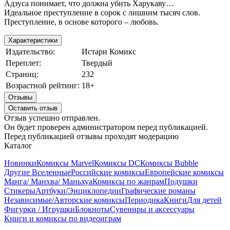
Адзуса понимает, что должна убить Харукаву…
Идеальное преступление в сорок с лишним тысяч слов.
Преступление, в основе которого – ​любовь.
Характеристики
Издательство:
Истари Комикс
Переплет:
Твердый
Страниц:
232
Возрастной рейтинг:
18+
Отзывы
Оставить отзыв
Отзыв успешно отправлен.
Он будет проверен администратором перед публикацией.
Перед публикацией отзывы проходят модерацию
Каталог
Новинки
Комиксы Marvel
Комиксы DC
Комиксы Bubble
Другие Вселенные
Российские комиксы
Европейские комиксы
Манга/ Манхва/ Маньхуа
Комиксы по жанрам
Подушки
Стикеры
Артбуки/Энциклопедии
Графические романы
Независимые/Авторские комиксы
Периодика
Книги
Для детей
Фигурки / Игрушки
Блокноты
Сувениры и аксессуары
Книги и комиксы по видеоиграм