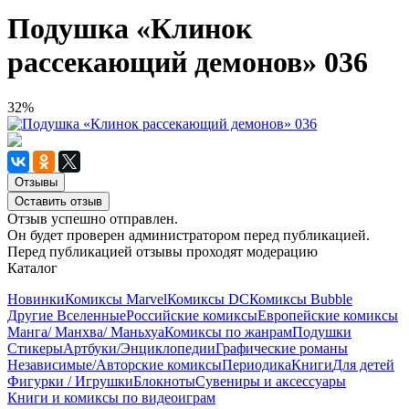
Подушка «Клинок
рассекающий демонов» 036
32%
Отзывы
Оставить отзыв
Отзыв успешно отправлен.
Он будет проверен администратором перед публикацией.
Перед публикацией отзывы проходят модерацию
Каталог
Новинки
Комиксы Marvel
Комиксы DC
Комиксы Bubble
Другие Вселенные
Российские комиксы
Европейские комиксы
Манга/ Манхва/ Маньхуа
Комиксы по жанрам
Подушки
Стикеры
Артбуки/Энциклопедии
Графические романы
Независимые/Авторские комиксы
Периодика
Книги
Для детей
Фигурки / Игрушки
Блокноты
Сувениры и аксессуары
Книги и комиксы по видеоиграм