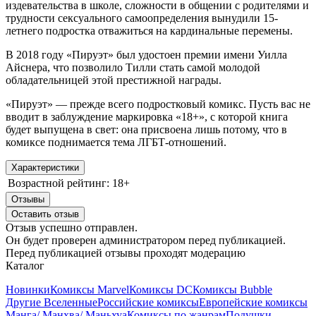
издевательства в школе, сложности в общении с родителями и
трудности сексуального самоопределения вынудили 15-
летнего подростка отважиться на кардинальные перемены.
В 2018 году «Пируэт» был удостоен премии имени Уилла
Айснера, что позволило Тилли стать самой молодой
обладательницей этой престижной награды.
«Пируэт» — прежде всего подростковый комикс. Пусть вас не
вводит в заблуждение маркировка «18+», с которой книга
будет выпущена в свет: она присвоена лишь потому, что в
комиксе поднимается тема ЛГБТ-отношений.
Характеристики
Возрастной рейтинг:
18+
Отзывы
Оставить отзыв
Отзыв успешно отправлен.
Он будет проверен администратором перед публикацией.
Перед публикацией отзывы проходят модерацию
Каталог
Новинки
Комиксы Marvel
Комиксы DC
Комиксы Bubble
Другие Вселенные
Российские комиксы
Европейские комиксы
Манга/ Манхва/ Маньхуа
Комиксы по жанрам
Подушки