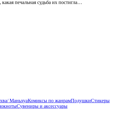
, какая печальная судьба их постигла…
хва/ Маньхуа
Комиксы по жанрам
Подушки
Стикеры
локноты
Сувениры и аксессуары