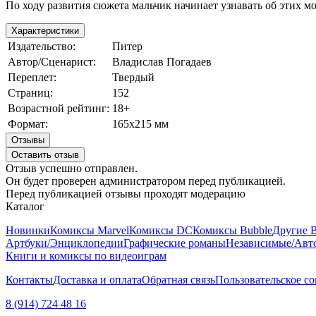
По ходу развития сюжета мальчик начинает узнавать об этих мо
Характеристики
Издательство:
Питер
Автор/Сценарист:
Владислав Погадаев
Переплет:
Твердый
Страниц:
152
Возрастной рейтинг:
18+
Формат:
165х215 мм
Отзывы
Оставить отзыв
Отзыв успешно отправлен.
Он будет проверен администратором перед публикацией.
Перед публикацией отзывы проходят модерацию
Каталог
Новинки
Комиксы Marvel
Комиксы DC
Комиксы Bubble
Другие 
Артбуки/Энциклопедии
Графические романы
Независимые/Авт
Книги и комиксы по видеоиграм
Контакты
Доставка и оплата
Обратная связь
Пользовательское с
8 (914) 724 48 16