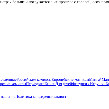
нстрах больше и погружается в их прошлое с головой, осознавая
Вселенные
Российские комиксы
Европейские комиксы
Манга/ Ман
орские комиксы
Периодика
Книги
Для детей
Фигурки / Игрушки
Б
оглашение
Политика конфиденциальности