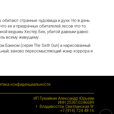
у обитают странные чудовища и духи. Но в день
что ее и призрачных обитателей лесов что-то
нной ведьмы Хестер Бек, убитой давным-давно
ель всему живущему...
м Банном (серия The Sixth Gun) и нарисованный
ательный, заново переосмысляющий жанр хоррора и
итика конфиденциальности
ИП Тумайкин Александр Юрьеви
ИНН 253610246689
г. Владивосток Светланская 9г
+7 (914) 724 48 16