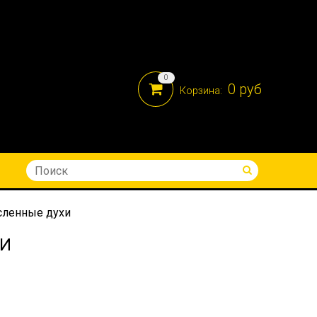
0
0 руб
Корзина:
8-914-690-05-41
исленные духи
ХИ