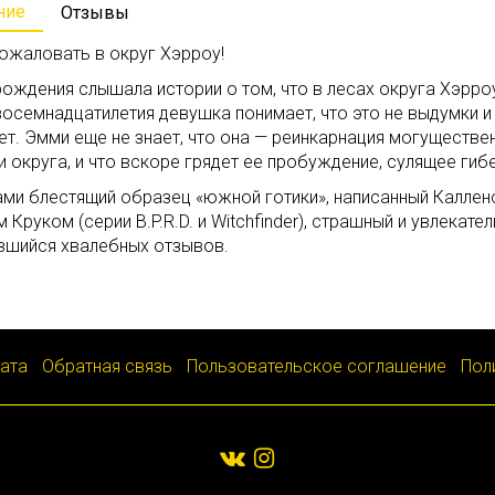
ние
Отзывы
ожаловать в округ Хэрроу!
ождения слышала истории о том, что в лесах округа Хэрро
осемнадцатилетия девушка понимает, что это не выдумки и 
т. Эмми еще не знает, что она — реинкарнация могуществе
 округа, и что вскоре грядет ее пробуждение, сулящее гиб
ми блестящий образец «южной готики», написанный Каллено
 Круком (серии B.P.R.D. и Witchfinder), страшный и увлек
вшийся хвалебных отзывов.
лата
Обратная связь
Пользовательское соглашение
Пол