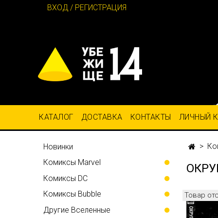
ВХОД / РЕГИСТРАЦИЯ
КАТАЛОГ
ДОСТАВКА
КОНТАКТЫ
ЛИЧНЫЙ 
Ко
Новинки
Комиксы Marvel
ОКРУ
Комиксы DC
Комиксы Bubble
Товар от
Другие Вселенные