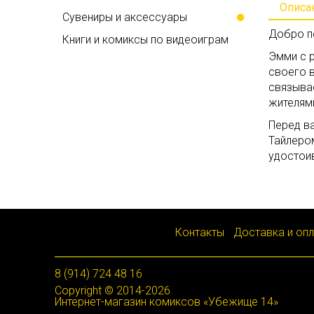
Описа
Сувениры и аксессуары
Добро п
Книги и комиксы по видеоиграм
Эмми с р
своего в
связывае
жителями
Перед ва
Тайлером
удостои
Контакты
Доставка и оп
8 (914) 724 48 16
Copyright © 2014-2026
Интернет-магазин комиксов «Убежище 14»