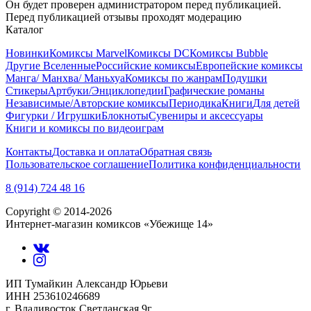
Он будет проверен администратором перед публикацией.
Перед публикацией отзывы проходят модерацию
Каталог
Новинки
Комиксы Marvel
Комиксы DC
Комиксы Bubble
Другие Вселенные
Российские комиксы
Европейские комиксы
Манга/ Манхва/ Маньхуа
Комиксы по жанрам
Подушки
Стикеры
Артбуки/Энциклопедии
Графические романы
Независимые/Авторские комиксы
Периодика
Книги
Для детей
Фигурки / Игрушки
Блокноты
Сувениры и аксессуары
Книги и комиксы по видеоиграм
Контакты
Доставка и оплата
Обратная связь
Пользовательское соглашение
Политика конфиденциальности
8 (914) 724 48 16
Copyright © 2014-2026
Интернет-магазин комиксов «Убежище 14»
ИП Тумайкин Александр Юрьеви
ИНН 253610246689
г. Владивосток Светланская 9г