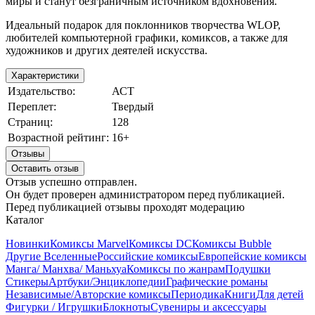
миры и станут безграничным источником вдохновения.
Идеальный подарок для поклонников творчества WLOP,
любителей компьютерной графики, комиксов, а также для
художников и других деятелей искусства.
Характеристики
Издательство:
АСТ
Переплет:
Твердый
Страниц:
128
Возрастной рейтинг:
16+
Отзывы
Оставить отзыв
Отзыв успешно отправлен.
Он будет проверен администратором перед публикацией.
Перед публикацией отзывы проходят модерацию
Каталог
Новинки
Комиксы Marvel
Комиксы DC
Комиксы Bubble
Другие Вселенные
Российские комиксы
Европейские комиксы
Манга/ Манхва/ Маньхуа
Комиксы по жанрам
Подушки
Стикеры
Артбуки/Энциклопедии
Графические романы
Независимые/Авторские комиксы
Периодика
Книги
Для детей
Фигурки / Игрушки
Блокноты
Сувениры и аксессуары