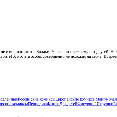
к не изменило жизнь Кодаки. У него по-прежнему нет друзей. Н
стойте! А кто эта особа, совершенно не похожая на себя?! Встр
Вселенные
Российские комиксы
Европейские комиксы
Манга/ Ман
орские комиксы
Периодика
Книги
Для детей
Фигурки / Игрушки
Б