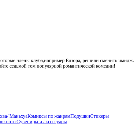
екоторые члены клуба,например Ёдзора, решили сменить имидж.
ечайте седьмой том популярной романтической комедии!
хва/ Маньхуа
Комиксы по жанрам
Подушки
Стикеры
локноты
Сувениры и аксессуары