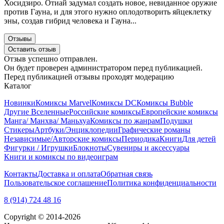
Хосидзиро. Отиай задумал создать новое, невиданное оружие
против Гауна, и для этого нужно оплодотворить яйцеклетку
эны, создав гибрид человека и Гауна...
Отзывы
Оставить отзыв
Отзыв успешно отправлен.
Он будет проверен администратором перед публикацией.
Перед публикацией отзывы проходят модерацию
Каталог
Новинки
Комиксы Marvel
Комиксы DC
Комиксы Bubble
Другие Вселенные
Российские комиксы
Европейские комиксы
Манга/ Манхва/ Маньхуа
Комиксы по жанрам
Подушки
Стикеры
Артбуки/Энциклопедии
Графические романы
Независимые/Авторские комиксы
Периодика
Книги
Для детей
Фигурки / Игрушки
Блокноты
Сувениры и аксессуары
Книги и комиксы по видеоиграм
Контакты
Доставка и оплата
Обратная связь
Пользовательское соглашение
Политика конфиденциальности
8 (914) 724 48 16
Copyright © 2014-2026