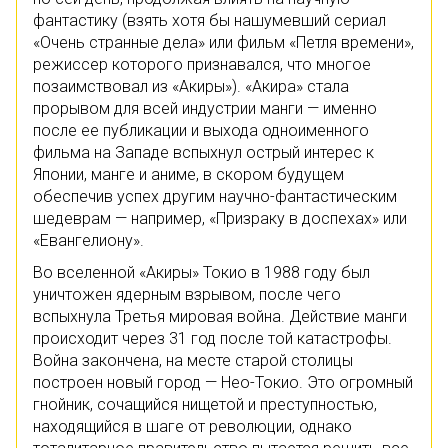
фантастику (взять хотя бы нашумевший сериал
«Очень странные дела» или фильм «Петля времени»,
режиссер которого признавался, что многое
позаимствовал из «Акиры»). «Акира» стала
прорывом для всей индустрии манги — именно
после ее публикации и выхода одноименного
фильма на Западе вспыхнул острый интерес к
Японии, манге и аниме, в скором будущем
обеспечив успех другим научно-фантастическим
шедеврам — например, «Призраку в доспехах» или
«Евангелиону».
Во вселенной «Акиры» Токио в 1988 году был
уничтожен ядерным взрывом, после чего
вспыхнула Третья мировая война. Действие манги
происходит через 31 год после той катастрофы.
Война закончена, на месте старой столицы
построен новый город — Нео-Токио. Это огромный
гнойник, сочащийся нищетой и преступностью,
находящийся в шаге от революции, однако