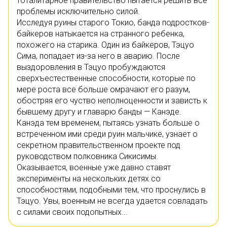
тоталитарное правительство пытается решить все
проблемы исключительно силой.
Исследуя руины старого Токио, банда подростков-
байкеров натыкается на странного ребенка,
похожего на старика. Один из байкеров, Тэцуо
Сима, попадает из-за него в аварию. После
выздоровления в Тэцуо пробуждаются
сверхъестественные способности, которые по
мере роста все больше омрачают его разум,
обостряя его чуство неполноценности и зависть к
бывшему другу и главарю банды — Канэде.
Канэда тем временем, пытаясь узнать больше о
встреченном ими среди руин мальчике, узнает о
секретном правительственном проекте под
руководством полковника Сикисимы.
Оказывается, военные уже давно ставят
эксперименты на нескольких детях со
способностями, подобными тем, что проснулись в
Тэцуо. Увы, военным не всегда удается совладать
с силами своих подопытных...