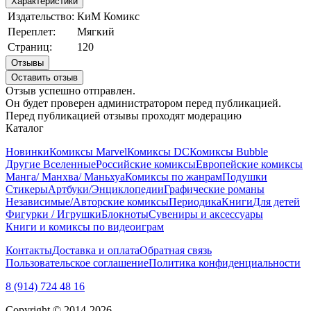
Характеристики
Издательство:
КиМ Комикс
Переплет:
Мягкий
Страниц:
120
Отзывы
Оставить отзыв
Отзыв успешно отправлен.
Он будет проверен администратором перед публикацией.
Перед публикацией отзывы проходят модерацию
Каталог
Новинки
Комиксы Marvel
Комиксы DC
Комиксы Bubble
Другие Вселенные
Российские комиксы
Европейские комиксы
Манга/ Манхва/ Маньхуа
Комиксы по жанрам
Подушки
Стикеры
Артбуки/Энциклопедии
Графические романы
Независимые/Авторские комиксы
Периодика
Книги
Для детей
Фигурки / Игрушки
Блокноты
Сувениры и аксессуары
Книги и комиксы по видеоиграм
Контакты
Доставка и оплата
Обратная связь
Пользовательское соглашение
Политика конфиденциальности
8 (914) 724 48 16
Copyright © 2014-2026