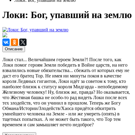
Локи: Бог, упавший на землю
Локи: Бог, упавший на землю
Описание
Локи стал... Величайшим героем Земли?! После того, как
Локи помог героям Земли победить в Войне царств, на него
взвалились новые обязательства... сбежать от которых ему не
даст его братец Тор. Не имея ни минуты покоя в качестве
короля Ледяных гигантов, Локи идёт за советом к тому, кто
наиболее близок к статусу короля Мидгарда - непобедимому
Железному человеку! Ну, близок же, правда? Но оказывается,
что Жестяная башка не особо-то рад видеть Локи после всех
тех злодейств, что он учинил в прошлом. Теперь же Богу
Обмана/Истории/Злодейств/Хаоса придётся обхитрить
умнейшего человека на Земле - или же умереть (опять) в
тщетных попытках. А не может быть такого, что Тор тем
временем и сам замышляет нечто недоброе?