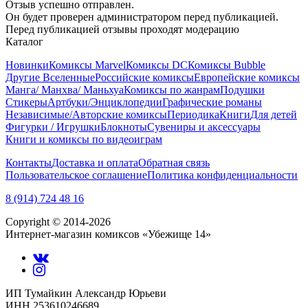
Отзыв успешно отправлен.
Он будет проверен администратором перед публикацией.
Перед публикацией отзывы проходят модерацию
Каталог
Новинки
Комиксы Marvel
Комиксы DC
Комиксы Bubble
Другие Вселенные
Российские комиксы
Европейские комиксы
Манга/ Манхва/ Маньхуа
Комиксы по жанрам
Подушки
Стикеры
Артбуки/Энциклопедии
Графические романы
Независимые/Авторские комиксы
Периодика
Книги
Для детей
Фигурки / Игрушки
Блокноты
Сувениры и аксессуары
Книги и комиксы по видеоиграм
Контакты
Доставка и оплата
Обратная связь
Пользовательское соглашение
Политика конфиденциальности
8 (914) 724 48 16
Copyright © 2014-2026
Интернет-магазин комиксов «Убежище 14»
ИП Тумайкин Александр Юрьеви
ИНН 253610246689