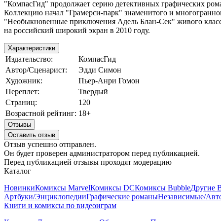
"КомпасГид" продолжает серию детективных графических рома
Коллекцию начал "Грамерси-парк" знаменитого и многогранно
"Необыкновенные приключения Адель Блан-Сек" живого класси
на российский широкий экран в 2010 году.
Характеристики
Издательство:
КомпасГид
Автор/Сценарист:
Эдди Симон
Художник:
Пьер-Анри Гомон
Переплет:
Твердый
Страниц:
120
Возрастной рейтинг:
18+
Отзывы
Оставить отзыв
Отзыв успешно отправлен.
Он будет проверен администратором перед публикацией.
Перед публикацией отзывы проходят модерацию
Каталог
Новинки
Комиксы Marvel
Комиксы DC
Комиксы Bubble
Другие 
Артбуки/Энциклопедии
Графические романы
Независимые/Авт
Книги и комиксы по видеоиграм