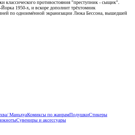
ки классического противостояния "преступник - сыщик".
Йорка 1950-х, и вскоре дополнит трёхтомник
оиней по одноимённой экранизации Люка Бессона, вышедшей
хва/ Маньхуа
Комиксы по жанрам
Подушки
Стикеры
локноты
Сувениры и аксессуары