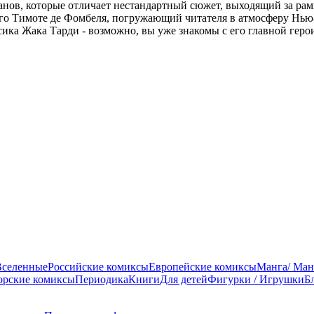
нов, которые отличает нестандартный сюжет, выходящий за рам
го Тимоте де Фомбеля, погружающий читателя в атмосферу Нью-
ка Жака Тарди - возможно, вы уже знакомы с его главной гер
Вселенные
Российские комиксы
Европейские комиксы
Манга/ Ман
орские комиксы
Периодика
Книги
Для детей
Фигурки / Игрушки
Б