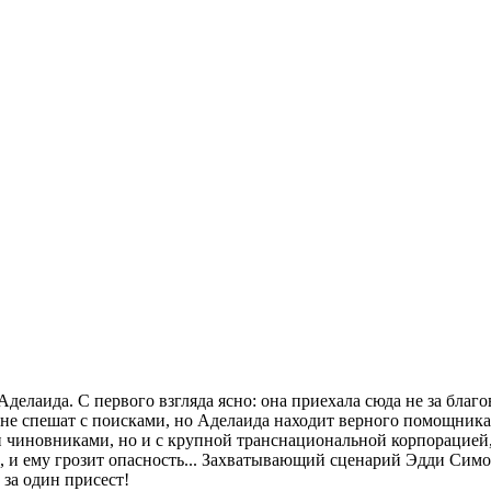
елаида. С первого взгляда ясно: она приехала сюда не за благ
 не спешат с поисками, но Аделаида находит верного помощника
чиновниками, но и с крупной транснациональной корпорацией, 
м, и ему грозит опасность... Захватывающий сценарий Эдди Сим
 за один присест!