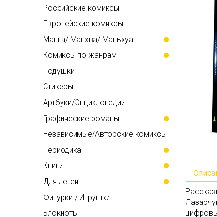
Российские комиксы
Европейские комиксы
Манга/ Манхва/ Маньхуа
Комиксы по жанрам
Подушки
Стикеры
Артбуки/Энциклопедии
Графические романы
Независимые/Авторские комиксы
Периодика
Книги
Описа
Для детей
Рассказы
Фигурки / Игрушки
Лазарчук
Блокноты
цифровы