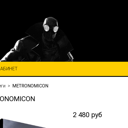
КАБИНЕТ
иги
METRONOMICON
ONOMICON
2 480 руб