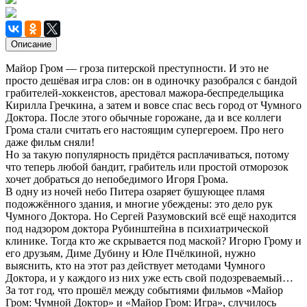
Описание
Майор Гром — гроза питерской преступности. И это не
просто дешёвая игра слов: он в одиночку разобрался с бандой
грабителей-хоккеистов, арестовал мажора-беспредельщика
Кирилла Гречкина, а затем и вовсе спас весь город от Чумного
Доктора. После этого обычные горожане, да и все коллеги
Грома стали считать его настоящим супергероем. Про него
даже фильм сняли!
Но за такую популярность придётся расплачиваться, потому
что теперь любой бандит, грабитель или простой отморозок
хочет добраться до непобедимого Игоря Грома.
В одну из ночей небо Питера озаряет бушующее пламя
подожжённого здания, и многие убеждены: это дело рук
Чумного Доктора. Но Сергей Разумовский всё ещё находится
под надзором доктора Рубинштейна в психиатрической
клинике. Тогда кто же скрывается под маской? Игорю Грому и
его друзьям, Диме Дубину и Юле Пчёлкиной, нужно
выяснить, кто на этот раз действует методами Чумного
Доктора, и у каждого из них уже есть свой подозреваемый…
За тот год, что прошёл между событиями фильмов «Майор
Гром: Чумной Доктор» и «Майор Гром: Игра», случилось