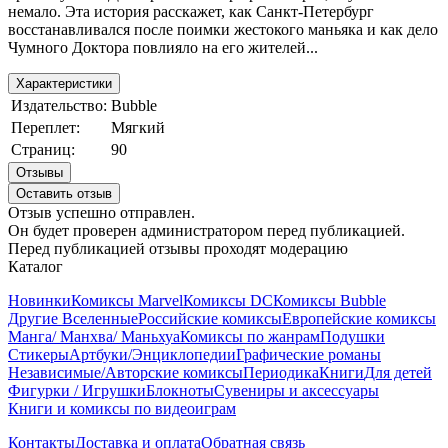
немало. Эта история расскажет, как Санкт-Петербург
восстанавливался после поимки жестокого маньяка и как дело
Чумного Доктора повлияло на его жителей...
Характеристики
Издательство:
Bubble
Переплет:
Мягкий
Страниц:
90
Отзывы
Оставить отзыв
Отзыв успешно отправлен.
Он будет проверен администратором перед публикацией.
Перед публикацией отзывы проходят модерацию
Каталог
Новинки
Комиксы Marvel
Комиксы DC
Комиксы Bubble
Другие Вселенные
Российские комиксы
Европейские комиксы
Манга/ Манхва/ Маньхуа
Комиксы по жанрам
Подушки
Стикеры
Артбуки/Энциклопедии
Графические романы
Независимые/Авторские комиксы
Периодика
Книги
Для детей
Фигурки / Игрушки
Блокноты
Сувениры и аксессуары
Книги и комиксы по видеоиграм
Контакты
Доставка и оплата
Обратная связь