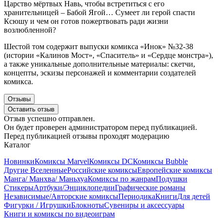
Царство мёртвых Навь, чтобы встретиться с его
хранительницей – Бабой Ягой… Сумеет ли герой спасти
Ксюшу и чем он готов пожертвовать ради жизни
возлюбленной?
Шестой том содержит выпуски комикса «Инок» №32-38
(истории «Калинов Мост», «Спаситель» и «Сердце монстра»),
а также уникальные дополнительные материалы: скетчи,
концепты, эскизы персонажей и комментарии создателей
комикса.
Отзывы
Оставить отзыв
Отзыв успешно отправлен.
Он будет проверен администратором перед публикацией.
Перед публикацией отзывы проходят модерацию
Каталог
Новинки
Комиксы Marvel
Комиксы DC
Комиксы Bubble
Другие Вселенные
Российские комиксы
Европейские комиксы
Манга/ Манхва/ Маньхуа
Комиксы по жанрам
Подушки
Стикеры
Артбуки/Энциклопедии
Графические романы
Независимые/Авторские комиксы
Периодика
Книги
Для детей
Фигурки / Игрушки
Блокноты
Сувениры и аксессуары
Книги и комиксы по видеоиграм