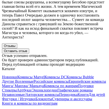
былые союзы разрушены, а всемогущему Бесобою предстоит
главная битва всей его жизни. А тем временем Магический
Чрезвычайный Комитет оказывается захвачен изнутри, и
теперь Павел Очередько должен в одиночку восстановить
последний оплот защиты человечества… Сумеет ли команда
Данилы справиться с грянувшей на Землю божественной
силой? И как на исход финальной схватки повлияет встреча
Магистра и человека, которого он когда-то убил, —
Антихриста?
Отзывы
Оставить отзыв
Отзыв успешно отправлен.
Он будет проверен администратором перед публикацией.
Перед публикацией отзывы проходят модерацию
Каталог
Новинки
Комиксы Marvel
Комиксы DC
Комиксы Bubble
Другие Вселенные
Российские комиксы
Европейские комиксы
Манга/ Манхва/ Маньхуа
Комиксы по жанрам
Подушки
Стикеры
Артбуки/Энциклопедии
Графические романы
Независимые/Авторские комиксы
Периодика
Книги
Для детей
Фигурки / Игрушки
Блокноты
Сувениры и аксессуары
Книги и комиксы по видеоиграм