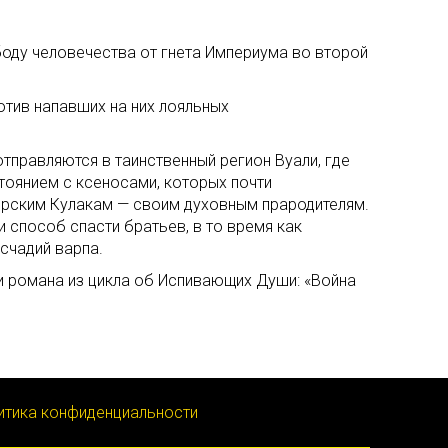
ду человечества от гнета Империума во второй
отив напавших на них лояльных
отправляются в таинственный регион Вуали, где
тоянием с ксеносами, которых почти
рским Кулакам — своим духовным прародителям.
 способ спасти братьев, в то время как
счадий варпа.
 романа из цикла об Испивающих Души: «Война
итика конфиденциальности