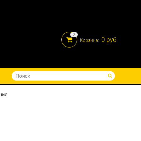
0
0 руб
Корзина:
8-914-690-05-41
ние