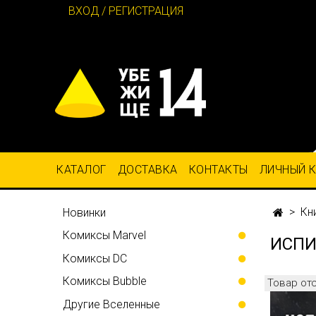
ВХОД / РЕГИСТРАЦИЯ
КАТАЛОГ
ДОСТАВКА
КОНТАКТЫ
ЛИЧНЫЙ 
Кн
Новинки
Комиксы Marvel
ИСПИ
Комиксы DC
Комиксы Bubble
Товар от
Другие Вселенные