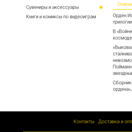
Описа
Сувениры и аксессуары
Орден И
Книги и комиксы по видеоиграм
трилогии
В «Войн
космоде
«Выкован
сталкив
невозмо
Пойманны
звездный
Сборник
ордена»,
Контакты
Доставка и оп