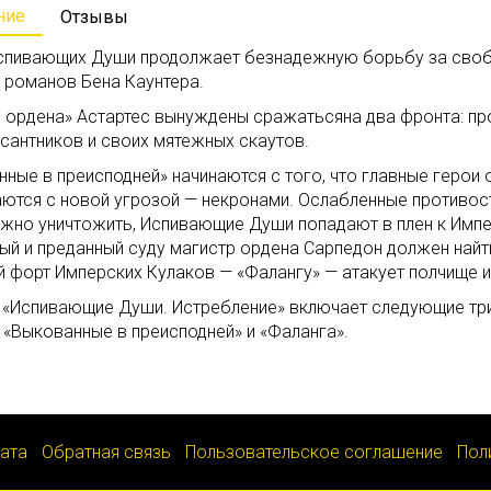
ние
Отзывы
спивающих Души продолжает безнадежную борьбу за свобо
 романов Бена Каунтера.
е ордена» Астартес вынуждены сражатьсяна два фронта: пр
сантников и своих мятежных скаутов.
ные в преисподней» начинаются с того, что главные герои 
аются с новой угрозой — некронами. Ослабленные противос
жно уничтожить, Испивающие Души попадают в плен к Импе
й и преданный суду магистр ордена Сарпедон должен найти
 форт Имперских Кулаков — «Фалангу» — атакует полчище и
 «Испивающие Души. Истребление» включает следующие три
 «Выкованные в преисподней» и «Фаланга».
лата
Обратная связь
Пользовательское соглашение
Пол