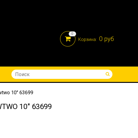
0
0 руб
Корзина:
8-914-690-05-41
two 10" 63699
TWO 10" 63699