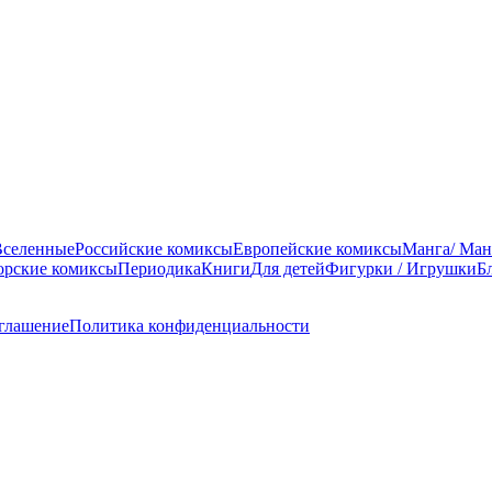
Вселенные
Российские комиксы
Европейские комиксы
Манга/ Ман
орские комиксы
Периодика
Книги
Для детей
Фигурки / Игрушки
Б
оглашение
Политика конфиденциальности