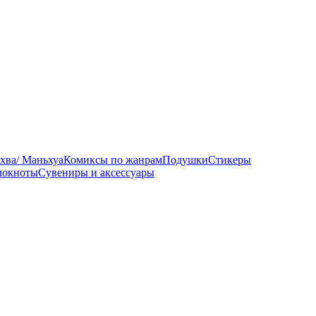
хва/ Маньхуа
Комиксы по жанрам
Подушки
Стикеры
локноты
Сувениры и аксессуары