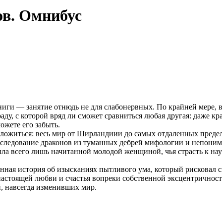
ов. Омнибус
ниги — занятие отнюдь не для слабонервных. По крайней мере, в
аду, с которой вряд ли сможет сравниться любая другая: даже к
ожете его забыть.
оложиться: весь мир от Ширландиии до самых отдаленных предел
сследование драконов из туманных дебрей мифологии и непониман
ла всего лишь начитанной молодой женщиной, чья страсть к наук
инная история об изысканиях пытливого ума, который рисковал 
астоящей любви и счастья вопреки собственной эксцентричности
, навсегда изменивших мир.