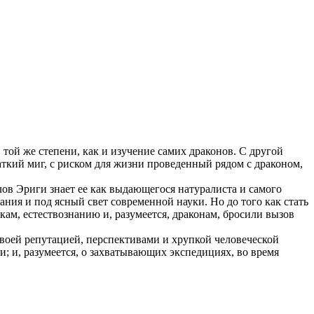
 той же степени, как и изучение самих драконов. С другой
раткий миг, с риском для жизни проведенный рядом с драконом,
ов Эриги знает ее как выдающегося натуралиста и самого
ия и под ясный свет современной науки. Но до того как стать
ам, естествознанию и, разумеется, драконам, бросили вызов
своей репутацией, перспективами и хрупкой человеческой
; и, разумеется, о захватывающих экспедициях, во время