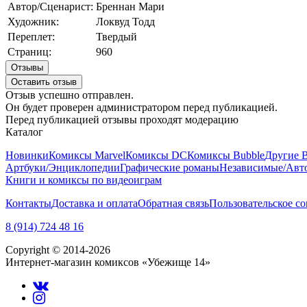
Автор/Сценарист:
Бреннан Мари
Художник:
Локвуд Тодд
Переплет:
Твердый
Страниц:
960
Отзывы
Оставить отзыв
Отзыв успешно отправлен.
Он будет проверен администратором перед публикацией.
Перед публикацией отзывы проходят модерацию
Каталог
Новинки
Комиксы Marvel
Комиксы DC
Комиксы Bubble
Другие 
Артбуки/Энциклопедии
Графические романы
Независимые/Авт
Книги и комиксы по видеоиграм
Контакты
Доставка и оплата
Обратная связь
Пользовательское с
8 (914) 724 48 16
Copyright © 2014-2026
Интернет-магазин комиксов «Убежище 14»