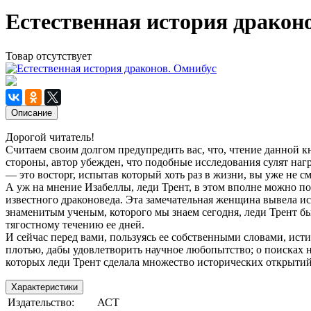
Естественная история дракон
Товар отсутствует
Описание
Дорогой читатель!
Считаем своим долгом предупредить вас, что, чтение данной к
стороны, автор убежден, что подобные исследования сулят нагр
— это восторг, испытав который хоть раз в жизни, вы уже не см
А уж на мнение Изабеллы, леди Трент, в этом вполне можно п
известного драконоведа. Эта замечательная женщина вывела и
знаменитым ученым, которого мы знаем сегодня, леди Трент бы
тягостному течению ее дней.
И сейчас перед вами, пользуясь ее собственными словами, ист
плотью, дабы удовлетворить научное любопытство; о поисках н
которых леди Трент сделала множество исторических открытий
Характеристики
Издательство:
АСТ