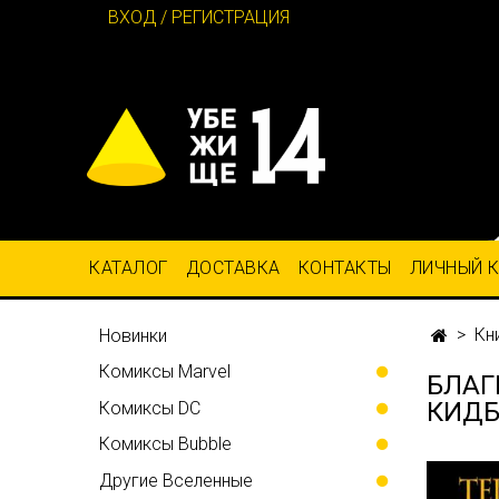
ВХОД / РЕГИСТРАЦИЯ
КАТАЛОГ
ДОСТАВКА
КОНТАКТЫ
ЛИЧНЫЙ 
Кн
Новинки
Комиксы Marvel
БЛАГ
КИД
Комиксы DC
Комиксы Bubble
Другие Вселенные