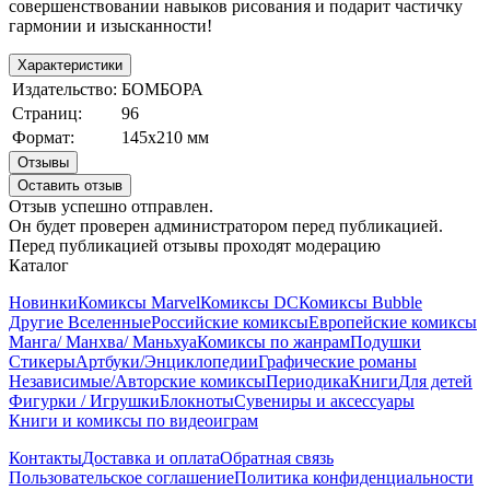
совершенствовании навыков рисования и подарит частичку
гармонии и изысканности!
Характеристики
Издательство:
БОМБОРА
Страниц:
96
Формат:
145х210 мм
Отзывы
Оставить отзыв
Отзыв успешно отправлен.
Он будет проверен администратором перед публикацией.
Перед публикацией отзывы проходят модерацию
Каталог
Новинки
Комиксы Marvel
Комиксы DC
Комиксы Bubble
Другие Вселенные
Российские комиксы
Европейские комиксы
Манга/ Манхва/ Маньхуа
Комиксы по жанрам
Подушки
Стикеры
Артбуки/Энциклопедии
Графические романы
Независимые/Авторские комиксы
Периодика
Книги
Для детей
Фигурки / Игрушки
Блокноты
Сувениры и аксессуары
Книги и комиксы по видеоиграм
Контакты
Доставка и оплата
Обратная связь
Пользовательское соглашение
Политика конфиденциальности